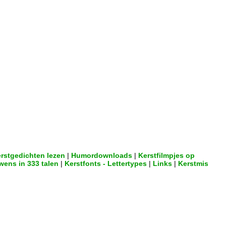
rstgedichten lezen
|
Humordownloads
|
Kerstfilmpjes op
wens in 333 talen
|
Kerstfonts - Lettertypes
|
Links
|
Kerstmis